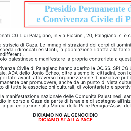
ati CGIL di Palagiano, in via Piccinni, 20, Palagiano, si è
striscia di Gaza. Le immagini strazianti dei corpi di uomini,
ospedali diroccati esistenti, la popolazione ridotta alla fa
ndifferenti.
olo palestinese e manifestare la propria contrarietà a quest
ivenza Civile di Palagiano hanno aderito le OO.SS. SPI CGI
DA dello Jonio Echeo, oltre a semplici cittadini, con l’obi
 portato avanti attraverso l’organizzazione di iniziative pub
manente per promuovere, anche da un punto di vista cultur
uto di tutte le associazioni culturali, di volontariato e sport
la manifestazione nazionale delle Comunità Palestinesi, sarà
io in corso a Gaza da parte di Israele e di sostegno all’inizi
la partecipazione alla Marcia della Pace Perugia-Assisi del
DICIAMO NO AL GENOCIDIO
DICIAMO SI’ ALLA PACE