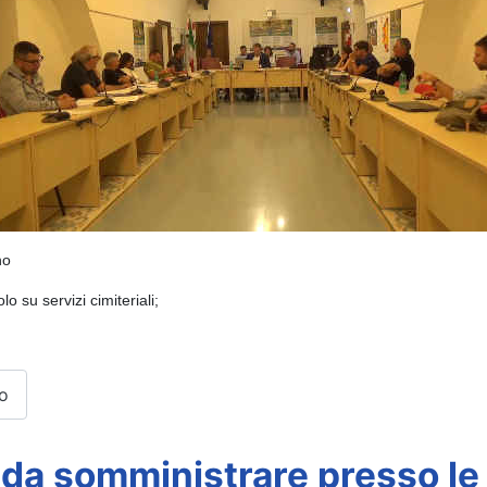
no
olo su servizi cimiteriali; 
no
da somministrare presso le