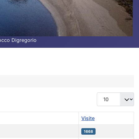
Rocco Digregorio
Visualizza #
Visite
1668