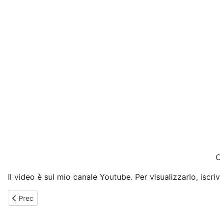
C
Il video è sul mio canale Youtube. Per visualizzarlo, iscriv
Articolo precedente: Statuto Comunale
Prec