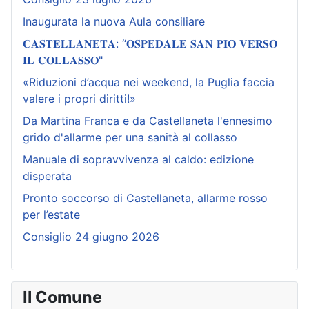
Inaugurata la nuova Aula consiliare
𝐂𝐀𝐒𝐓𝐄𝐋𝐋𝐀𝐍𝐄𝐓𝐀: “𝐎𝐒𝐏𝐄𝐃𝐀𝐋𝐄 𝐒𝐀𝐍 𝐏𝐈𝐎 𝐕𝐄𝐑𝐒𝐎
𝐈𝐋 𝐂𝐎𝐋𝐋𝐀𝐒𝐒𝐎"
«Riduzioni d’acqua nei weekend, la Puglia faccia
valere i propri diritti!»
Da Martina Franca e da Castellaneta l'ennesimo
grido d'allarme per una sanità al collasso
Manuale di sopravvivenza al caldo: edizione
disperata
Pronto soccorso di Castellaneta, allarme rosso
per l’estate
Consiglio 24 giugno 2026
Il Comune