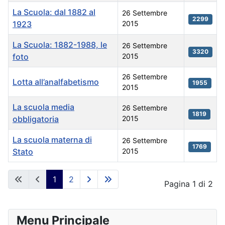
La Scuola: dal 1882 al
26 Settembre
2299
1923
2015
La Scuola: 1882-1988, le
26 Settembre
3320
foto
2015
26 Settembre
Lotta all’analfabetismo
1955
2015
La scuola media
26 Settembre
1819
obbligatoria
2015
La scuola materna di
26 Settembre
1769
Stato
2015
Articoli
1
2
Pagina 1 di 2
Menu Principale