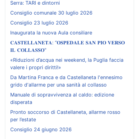
Serra: TARI e dintorni
Consiglio comunale 30 luglio 2026
Consiglio 23 luglio 2026
Inaugurata la nuova Aula consiliare
𝐂𝐀𝐒𝐓𝐄𝐋𝐋𝐀𝐍𝐄𝐓𝐀: “𝐎𝐒𝐏𝐄𝐃𝐀𝐋𝐄 𝐒𝐀𝐍 𝐏𝐈𝐎 𝐕𝐄𝐑𝐒𝐎
𝐈𝐋 𝐂𝐎𝐋𝐋𝐀𝐒𝐒𝐎"
«Riduzioni d’acqua nei weekend, la Puglia faccia
valere i propri diritti!»
Da Martina Franca e da Castellaneta l'ennesimo
grido d'allarme per una sanità al collasso
Manuale di sopravvivenza al caldo: edizione
disperata
Pronto soccorso di Castellaneta, allarme rosso
per l’estate
Consiglio 24 giugno 2026