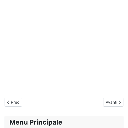
Articolo precedente: Poesie di V. Favale
Articolo su
Prec
Avanti
Menu Principale