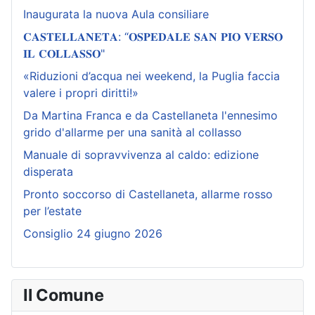
Inaugurata la nuova Aula consiliare
𝐂𝐀𝐒𝐓𝐄𝐋𝐋𝐀𝐍𝐄𝐓𝐀: “𝐎𝐒𝐏𝐄𝐃𝐀𝐋𝐄 𝐒𝐀𝐍 𝐏𝐈𝐎 𝐕𝐄𝐑𝐒𝐎
𝐈𝐋 𝐂𝐎𝐋𝐋𝐀𝐒𝐒𝐎"
«Riduzioni d’acqua nei weekend, la Puglia faccia
valere i propri diritti!»
Da Martina Franca e da Castellaneta l'ennesimo
grido d'allarme per una sanità al collasso
Manuale di sopravvivenza al caldo: edizione
disperata
Pronto soccorso di Castellaneta, allarme rosso
per l’estate
Consiglio 24 giugno 2026
Il Comune