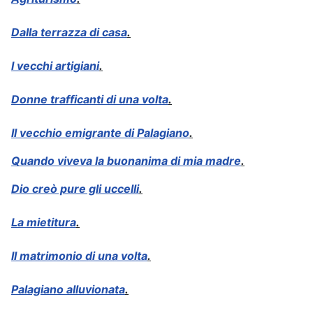
Dalla terrazza di casa
.
I vecchi artigiani
.
Donne trafficanti di una volta
.
Il vecchio emigrante di Palagiano
.
Quando viveva la buonanima di mia madre
.
Dio creò pure gli uccelli
.
La mietitura
.
Il matrimonio di una volta
.
Palagiano alluvionata
.