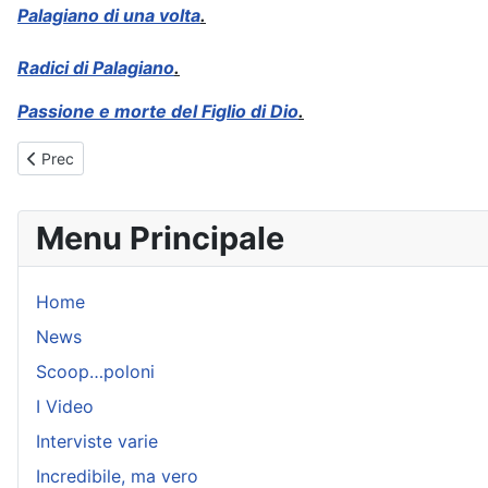
Palagiano di una volta
.
Radici di Palagiano
.
Passione e morte del Figlio di Dio
.
Articolo precedente: Flora
Prec
Menu Principale
Home
News
Scoop…poloni
I Video
Interviste varie
Incredibile, ma vero