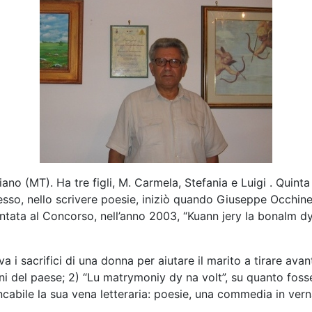
liano (MT). Ha tre figli, M. Carmela, Stefania e Luigi . Qui
esso, nello scrivere poesie, iniziò quando Giuseppe Occhin
entata al Concorso, nell’anno 2003, “Kuann jery la bonalm 
 i sacrifici di una donna per aiutare il marito a tirare avan
 del paese; 2) “Lu matrymoniy dy na volt”, su quanto fosse
abile la sua vena letteraria: poesie, una commedia in verna