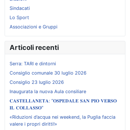
Sindacati
Lo Sport
Associazioni e Gruppi
Articoli recenti
Serra: TARI e dintorni
Consiglio comunale 30 luglio 2026
Consiglio 23 luglio 2026
Inaugurata la nuova Aula consiliare
𝐂𝐀𝐒𝐓𝐄𝐋𝐋𝐀𝐍𝐄𝐓𝐀: “𝐎𝐒𝐏𝐄𝐃𝐀𝐋𝐄 𝐒𝐀𝐍 𝐏𝐈𝐎 𝐕𝐄𝐑𝐒𝐎
𝐈𝐋 𝐂𝐎𝐋𝐋𝐀𝐒𝐒𝐎"
«Riduzioni d’acqua nei weekend, la Puglia faccia
valere i propri diritti!»