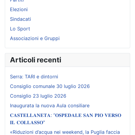
Elezioni
Sindacati
Lo Sport
Associazioni e Gruppi
Articoli recenti
Serra: TARI e dintorni
Consiglio comunale 30 luglio 2026
Consiglio 23 luglio 2026
Inaugurata la nuova Aula consiliare
𝐂𝐀𝐒𝐓𝐄𝐋𝐋𝐀𝐍𝐄𝐓𝐀: “𝐎𝐒𝐏𝐄𝐃𝐀𝐋𝐄 𝐒𝐀𝐍 𝐏𝐈𝐎 𝐕𝐄𝐑𝐒𝐎
𝐈𝐋 𝐂𝐎𝐋𝐋𝐀𝐒𝐒𝐎"
«Riduzioni d’acqua nei weekend, la Puglia faccia