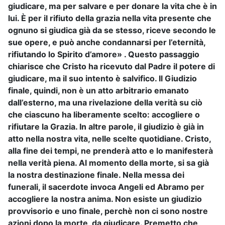
giudicare, ma per salvare e per donare la vita che è in
lui. È per il rifiuto della grazia nella vita presente che
ognuno si giudica già da se stesso, riceve secondo le
sue opere, e può anche condannarsi per l’eternità,
rifiutando lo Spirito d’amore» . Questo passaggio
chiarisce che Cristo ha ricevuto dal Padre il potere di
giudicare, ma il suo intento è salvifico. Il Giudizio
finale, quindi, non è un atto arbitrario emanato
dall’esterno, ma una rivelazione della verità su ciò
che ciascuno ha liberamente scelto: accogliere o
rifiutare la Grazia. In altre parole, il giudizio è già in
atto nella nostra vita, nelle scelte quotidiane. Cristo,
alla fine dei tempi, ne prenderà atto e lo manifesterà
nella verità piena. Al momento della morte, si sa già
la nostra destinazione finale. Nella messa dei
funerali, il sacerdote invoca Angeli ed Abramo per
accogliere la nostra anima. Non esiste un giudizio
provvisorio e uno finale, perchè non ci sono nostre
azioni dopo la morte, da giudicare. Premetto che