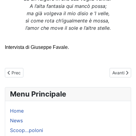
A l’alta fantasia qui mancò possa;
ma già volgeva il mio disio e ’l velle,
sì come rota ch’igualmente è mossa,
l’amor che move il sole e l’altre stelle.
Intervista di Giuseppe Favale. 
Articolo precedente: Tra Dottrina, Teologia e Vangelo
Articolo suc
Prec
Avanti
Menu Principale
Home
News
Scoop…poloni