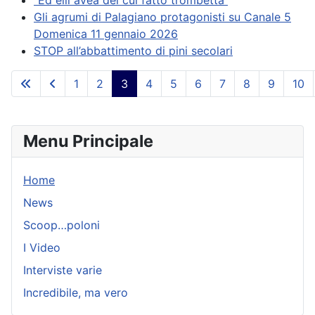
Gli agrumi di Palagiano protagonisti su Canale 5
Domenica 11 gennaio 2026
STOP all’abbattimento di pini secolari
1
2
3
4
5
6
7
8
9
10
Menu Principale
Home
News
Scoop…poloni
I Video
Interviste varie
Incredibile, ma vero