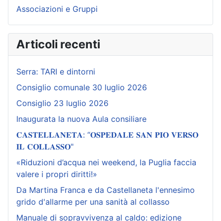
Associazioni e Gruppi
Articoli recenti
Serra: TARI e dintorni
Consiglio comunale 30 luglio 2026
Consiglio 23 luglio 2026
Inaugurata la nuova Aula consiliare
𝐂𝐀𝐒𝐓𝐄𝐋𝐋𝐀𝐍𝐄𝐓𝐀: “𝐎𝐒𝐏𝐄𝐃𝐀𝐋𝐄 𝐒𝐀𝐍 𝐏𝐈𝐎 𝐕𝐄𝐑𝐒𝐎
𝐈𝐋 𝐂𝐎𝐋𝐋𝐀𝐒𝐒𝐎"
«Riduzioni d’acqua nei weekend, la Puglia faccia
valere i propri diritti!»
Da Martina Franca e da Castellaneta l'ennesimo
grido d'allarme per una sanità al collasso
Manuale di sopravvivenza al caldo: edizione