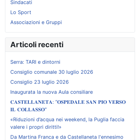
Sindacati
Lo Sport
Associazioni e Gruppi
Articoli recenti
Serra: TARI e dintorni
Consiglio comunale 30 luglio 2026
Consiglio 23 luglio 2026
Inaugurata la nuova Aula consiliare
𝐂𝐀𝐒𝐓𝐄𝐋𝐋𝐀𝐍𝐄𝐓𝐀: “𝐎𝐒𝐏𝐄𝐃𝐀𝐋𝐄 𝐒𝐀𝐍 𝐏𝐈𝐎 𝐕𝐄𝐑𝐒𝐎
𝐈𝐋 𝐂𝐎𝐋𝐋𝐀𝐒𝐒𝐎"
«Riduzioni d’acqua nei weekend, la Puglia faccia
valere i propri diritti!»
Da Martina Franca e da Castellaneta l'ennesimo