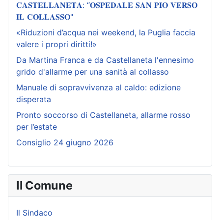
𝐂𝐀𝐒𝐓𝐄𝐋𝐋𝐀𝐍𝐄𝐓𝐀: “𝐎𝐒𝐏𝐄𝐃𝐀𝐋𝐄 𝐒𝐀𝐍 𝐏𝐈𝐎 𝐕𝐄𝐑𝐒𝐎
𝐈𝐋 𝐂𝐎𝐋𝐋𝐀𝐒𝐒𝐎"
«Riduzioni d’acqua nei weekend, la Puglia faccia
valere i propri diritti!»
Da Martina Franca e da Castellaneta l'ennesimo
grido d'allarme per una sanità al collasso
Manuale di sopravvivenza al caldo: edizione
disperata
Pronto soccorso di Castellaneta, allarme rosso
per l’estate
Consiglio 24 giugno 2026
Il Comune
Il Sindaco