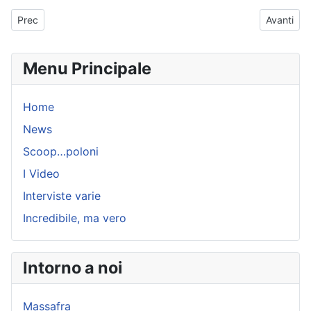
Articolo precedente: Consiglio 24 giugno 2026
Articolo 
Prec
Avanti
Menu Principale
Home
News
Scoop…poloni
I Video
Interviste varie
Incredibile, ma vero
Intorno a noi
Massafra