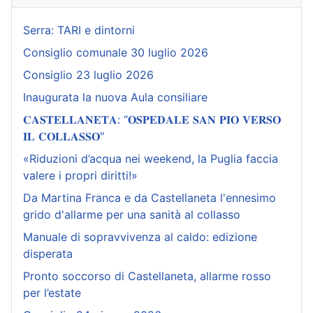
Serra: TARI e dintorni
Consiglio comunale 30 luglio 2026
Consiglio 23 luglio 2026
Inaugurata la nuova Aula consiliare
𝐂𝐀𝐒𝐓𝐄𝐋𝐋𝐀𝐍𝐄𝐓𝐀: “𝐎𝐒𝐏𝐄𝐃𝐀𝐋𝐄 𝐒𝐀𝐍 𝐏𝐈𝐎 𝐕𝐄𝐑𝐒𝐎
𝐈𝐋 𝐂𝐎𝐋𝐋𝐀𝐒𝐒𝐎"
«Riduzioni d’acqua nei weekend, la Puglia faccia
valere i propri diritti!»
Da Martina Franca e da Castellaneta l'ennesimo
grido d'allarme per una sanità al collasso
Manuale di sopravvivenza al caldo: edizione
disperata
Pronto soccorso di Castellaneta, allarme rosso
per l’estate