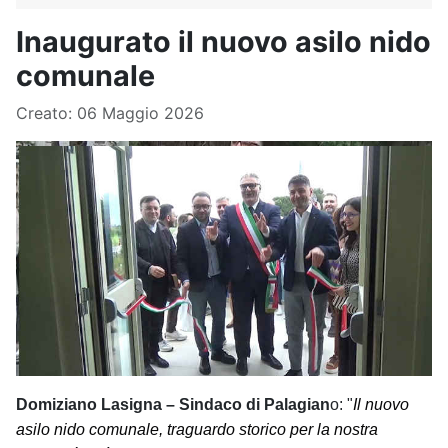
Inaugurato il nuovo asilo nido
comunale
Dettagli
Creato: 06 Maggio 2026
Domiziano Lasigna – Sindaco di Palagian
o: "
I
l nuovo
asilo nido comunale,
t
raguardo storico per la nostra