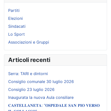
Partiti
Elezioni
Sindacati
Lo Sport
Associazioni e Gruppi
Articoli recenti
Serra: TARI e dintorni
Consiglio comunale 30 luglio 2026
Consiglio 23 luglio 2026
Inaugurata la nuova Aula consiliare
𝐂𝐀𝐒𝐓𝐄𝐋𝐋𝐀𝐍𝐄𝐓𝐀: “𝐎𝐒𝐏𝐄𝐃𝐀𝐋𝐄 𝐒𝐀𝐍 𝐏𝐈𝐎 𝐕𝐄𝐑𝐒𝐎