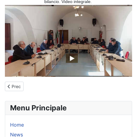
bilancio. Video integrale.
Articolo precedente: Consiglio comunale 5 marzo 2026
Prec
Menu Principale
Home
News